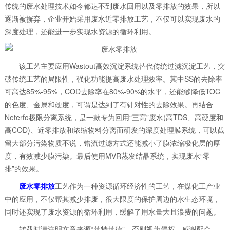
传统的废水处理技术如今都达不到废水回用以及零排放的效果，所以
逐渐被摒弃，企业开始采用废水近零排放工艺，不仅可以实现废水的
深度处理，还能进一步实现水资源的循环利用。
该工艺主要应用Wastout高效沉淀系统替代传统过滤沉淀工艺，突
破传统工艺的局限性，强化功能提高废水处理效率。其中SS的去除率
可高达85%-95%，COD去除率在80%-90%的水平，还能够降低TOC
的色度、金属和硬度，可谓是达到了有针对性的去除效果。再结合
Neterfo极限分离系统，是一款专为回用“三高”废水(高TDS、高硬度和
高COD)、近零排放和浓缩物料分离而研发的深度处理膜系统，可以截
留大部分污染物质不说，错流过滤方式还能减小了膜浓缩极化层的厚
度，有效减少膜污染。最后使用MVR蒸发结晶系统，实现废水“零
排”的效果。
废水零排放
工艺作为一种资源循环经济性的工艺，在煤化工产业
中的应用，不仅帮其减少排废，很大限度的保护周边的水生态环境，
同时还实现了废水资源的循环利用，缓解了用水量大且浪费的问题。
转载时请注明文章来源“莱特莱德”，否则视为侵权，感谢配合。