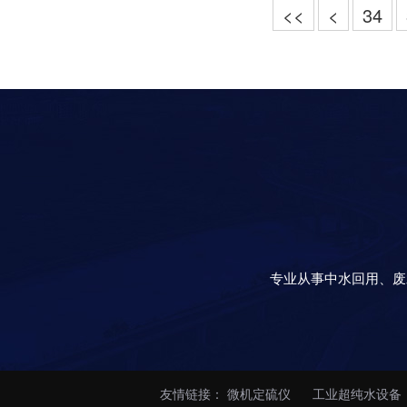
<<
<
34
专业从事中水回用、废
友情链接：
微机定硫仪
工业超纯水设备