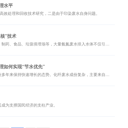
理水平
少高效处理和回收技术研究，二是由于印染废水自身问题。
核”技术
氨氮废水主要来源于化肥、焦化、石化、制药、食品、垃圾填埋场等，大量氨氮废水排入水体不仅引起水体富营养化、造成水体黑臭，给水处理的难度和成本加大，甚
理如何实现“节水优先”
作为我国纺织工业的主要原料，化纤行业多年来保持快速增长的态势。化纤废水成份复杂，主要来自化纤工艺生产过程中产生的各类废水，以及工艺清洗废水。
其成为支撑国民经济的支柱产业。