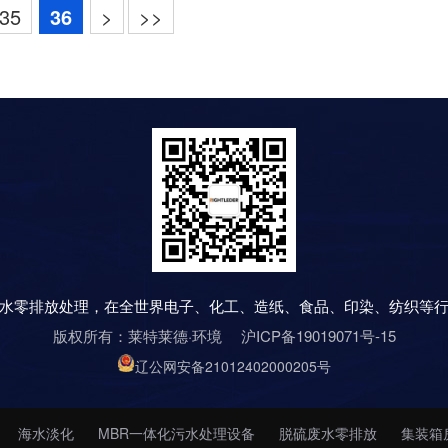
35
36
>
>>
水零排放处理，在全世界电子、化工、造纸、食品、印染、纺织等
版权所有：莱特莱德·环境
沪ICP备19019071号-15
辽公网安备21012402000205号
海水淡化
MBR一体化污水处理设备
脱硫废水零排放
集装箱