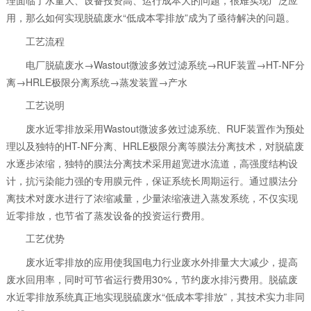
理面临了水量大、设备投资高、运行成本大的问题，很难实现广泛应
用，那么如何实现脱硫废水“低成本零排放”成为了亟待解决的问题。
工艺流程
电厂脱硫废水→Wastout微波多效过滤系统→RUF装置→HT-NF分
离→HRLE极限分离系统→蒸发装置→产水
工艺说明
废水近零排放采用Wastout微波多效过滤系统、RUF装置作为预处
理以及独特的HT-NF分离、HRLE极限分离等膜法分离技术，对脱硫废
水逐步浓缩，独特的膜法分离技术采用超宽进水流道，高强度结构设
计，抗污染能力强的专用膜元件，保证系统长周期运行。通过膜法分
离技术对废水进行了浓缩减量，少量浓缩液进入蒸发系统，不仅实现
近零排放，也节省了蒸发设备的投资运行费用。
工艺优势
废水近零排放的应用使我国电力行业废水外排量大大减少，提高
废水回用率，同时可节省运行费用30%，节约废水排污费用。脱硫废
水近零排放系统真正地实现脱硫废水“低成本零排放”，其技术实力非同