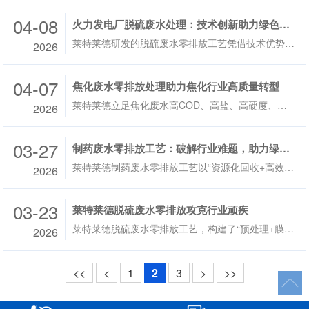
04-08
火力发电厂脱硫废水处理：技术创新助力绿色低碳发展
莱特莱德研发的脱硫废水零排放工艺凭借技术优势，成为火电厂的优选方案。该工艺整合了Wastout® 微波高效反应系统与R-MF预处理技术、Neterfo® 极限分离
2026
04-07
焦化废水零排放处理助力焦化行业高质量转型
莱特莱德立足焦化废水高COD、高盐、高硬度、低生化性的特性，摒弃传统单一处理工艺的弊端，构建“预处理+深度处理+蒸发结晶”全流程零排放体系，兼顾处理效
2026
03-27
制药废水零排放工艺：破解行业难题，助力绿色发展
莱特莱德制药废水零排放工艺以“资源化回收+高效处理”为核心，精准破解了高浓度污染物协同污染下系统稳定运行与脱盐效率的核心难题，构建了一套集成化、
2026
03-23
莱特莱德脱硫废水零排放攻克行业顽疾
莱特莱德脱硫废水零排放工艺，构建了“预处理+膜法浓缩+蒸发结晶”的闭环处理链条，核心搭载Wastout® 微波高效反应系统、Neterfo® 极限分离系统、MVR蒸
2026
<<
<
1
2
3
>
>>