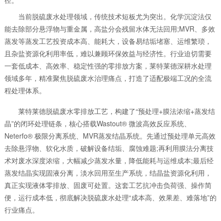
当前脱硫废水处理领域，传统技术短板尤为突出。化学沉淀法仅
能去除部分悬浮物与重金属，高盐分会残留水体无法回用;MVR、多效
蒸发等蒸发工艺投资成本高、能耗大，设备易结垢堵塞、运维繁琐，
且杂盐资源化利用率低，难以兼顾环保效益与经济性。行业迫切需要
一套低成本、高效率、稳定性强的零排放方案，莱特莱德深耕水处理
领域多年，精准聚焦脱硫废水治理痛点，打造了适配极端工况的全流
程处理体系。
莱特莱德脱硫废水零排放工艺，构建了“预处理+膜法浓缩+蒸发结
晶”的闭环处理链条，核心搭载Wastout® 微波高效反应系统、
Neterfo® 极限分离系统、MVR蒸发结晶系统。先通过预处理单元高效
去除悬浮物、软化水质，破解设备结垢、腐蚀难题;再利用膜法分离技
术对废水深度浓缩，大幅减少蒸发水量，降低能耗与运维成本;最后经
蒸发结晶实现固液分离，淡水回用至生产系统，结晶盐资源化利用，
真正实现液体零排放、固废可处置。这套工艺抗冲击负荷强、操作简
便，运行成本低，彻底解决脱硫废水处理“成本高、效果差、难落地”的
行业痛点。