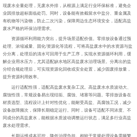
现废水全量处理，无废水外排，从根源上满足行业环保标准，避免企
业因排放超标面临处罚。同时，设备能有效截留水中盐分、重金属及
有机物等污染物，防止二次污染，保障周边生态环境安全，适配高盐
废水严格的环保治理需求。
资源循环利用能力突出，提升场景适配价值。零排放设备通过预
处理、浓缩减量、固化/资源化等流程，可将高盐废水中的水资源与盐
分分离，处理后的清水可回用于生产工序，实现水资源循环利用，缓
解企业用水压力，尤其适配缺水地区高盐废水治理场景。分离出的盐
分经合规处理后，可实现资源化回收或安全处置，减少固废排放量，
提升资源利用效率。
运行适配性强，适配高盐废水复杂工况。高盐废水水质波动大、
腐蚀性强，常规设备易出现结垢、腐蚀、堵塞等问题。零排放设备在
材质选型、流程设计上针对性优化，能耐受高盐、高腐蚀工况，减少
设备故障频次，保障长期稳定运行。同时，设备可适配不同浓度、不
同成分的高盐废水，能根据水质波动调整运行状态，满足多行业高盐
废水处理需求。
长期运维成本可控，降低治理负担。相较于常规处理设备需频繁