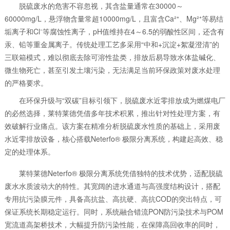
脱硫废水的危害不容忽视，其含盐量通常在30000～
60000mg/L，悬浮物含量常超10000mg/L，且富含Ca²⁺、Mg²⁺等易结
垢离子和Cl⁻等腐蚀性离子，pH值维持在4～6.5的弱酸性区间，还含有
汞、铅等重金属离子。传统处理工艺多采用“中和+沉淀+絮凝澄清”的
三联箱模式，难以彻底去除可溶性盐类，排放后易导致水体盐碱化、
微生物死亡，甚至引发土壤污染，无法满足当前环保政策对废水处理
的严格要求。
在环保升级与“双碳”目标引领下，脱硫废水近零排放成为燃煤电厂
的必然选择，莱特莱德凭借多年技术积累，推出针对性处理方案，有
效破解行业痛点。该方案在精准分析脱硫废水性质的基础上，采用废
水近零排放设备，核心搭载Neterfo® 极限分离系统，构建起高效、稳
定的处理体系。
莱特莱德Neterfo® 极限分离系统凭借独特的技术优势，适配脱硫
废水水质波动大的特性。其宽阔的进水通道与高强度结构设计，搭配
专用抗污染膜元件，具备高抗盐、高抗硬、高抗COD的突出特点，可
保证系统长期稳定运行。同时，系统融合错流PON防污染技术与POM
宽流道高架桥技术，大幅提升防污染性能，在保障高回收率的同时，