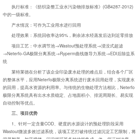
执行标准：《纺织染整工业水污染物排放标准》(GB4287-2012)
中的一级标准。
产水情况：可作为工业用水进行回用
处理效果：系统回收率达95%，剩余浓水经蒸发后达到近零排放
项目工艺：中水调节池→Wastout预处理系统→浸没式超滤
→Neterfo-GA极限分离系统→Ryperm曲线微导力系统→EDI后除盐系
统
莱特莱德在分析了该企业印染废水处理的难点后，结合各个厂区
的整体水平，应用Neterfo极限分离系统进行废水回用处理，实现废水
的回用，提高水资源的利用率。与传统的生物处理方法相比，Neterfo
极限分离系统具有出水水质稳定、占地面积小、排泥周期长、易实现
自动控制等优点。
三、项目优势
1、针对一定含量COD、硬度的水源设计的预处理阶段采用
Wastout微波多效过滤系统，该项工艺打破传统过滤沉淀工艺限制，将
混凝絮凝、加药搅拌、沉淀循环等多种功能集成一体，保证对浊度、